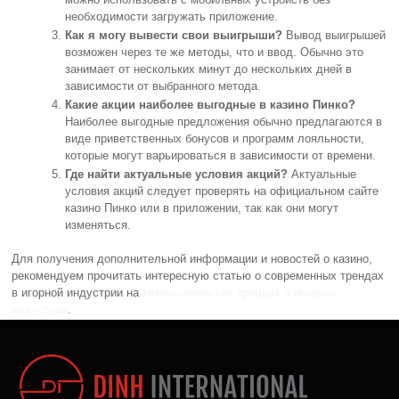
необходимости загружать приложение.
Как я могу вывести свои выигрыши?
Вывод выигрышей
возможен через те же методы, что и ввод. Обычно это
занимает от нескольких минут до нескольких дней в
зависимости от выбранного метода.
Какие акции наиболее выгодные в казино Пинко?
Наиболее выгодные предложения обычно предлагаются в
виде приветственных бонусов и программ лояльности,
которые могут варьироваться в зависимости от времени.
Где найти актуальные условия акций?
Актуальные
условия акций следует проверять на официальном сайте
казино Пинко или в приложении, так как они могут
изменяться.
Для получения дополнительной информации и новостей о казино,
рекомендуем прочитать интересную статью о современных трендах
в игорной индустрии на
технологических трендах в игорной
индустрии
.
PREVIOUS
NEXT