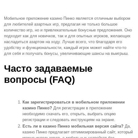
Мобильное приложение казино Пинко является отличным выбором
для любителей азартных игр, предлагая не только большое
количество игр, но и привлекательные бонусные предложения. Оно
подходит как для новичков, так и для опытных игроков, желающих
насладиться азартом на ходу. Лучше всего, что благодаря его
удобству и функциональности, каждый игрок может найти что-то
для себя и получать бонусы, увеличивающие шансы на выигрыш.
Часто задаваемые
вопросы (FAQ)
Как зарегистрироваться в мобильном приложении
казино Пинко?
Для регистрации в приложении
необходимо скачать его, открыть, выбрать опцию
регистрации и следовать инструкциям на экране.
Есть ли в казино Пинко мобильная версия сайта?
Да,
казино Пинко предлагает оптимизированный сайт, который
можно использовать с мобильных устройств без