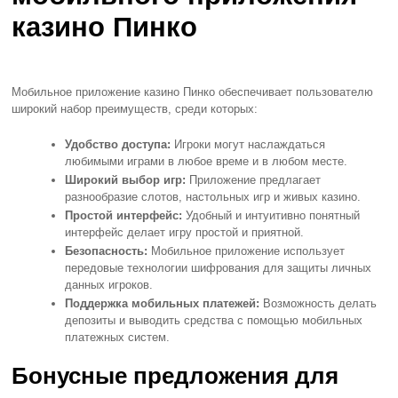
казино Пинко
Мобильное приложение казино Пинко обеспечивает пользователю
широкий набор преимуществ, среди которых:
Удобство доступа:
Игроки могут наслаждаться
любимыми играми в любое време и в любом месте.
Широкий выбор игр:
Приложение предлагает
разнообразие слотов, настольных игр и живых казино.
Простой интерфейс:
Удобный и интуитивно понятный
интерфейс делает игру простой и приятной.
Безопасность:
Мобильное приложение использует
передовые технологии шифрования для защиты личных
данных игроков.
Поддержка мобильных платежей:
Возможность делать
депозиты и выводить средства с помощью мобильных
платежных систем.
Бонусные предложения для